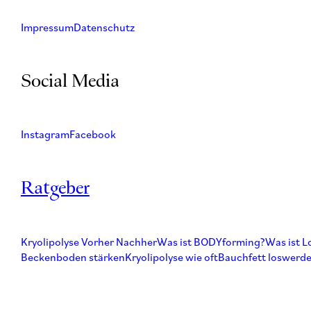
Impressum
Datenschutz
Social Media
Instagram
Facebook
Ratgeber
Kryolipolyse Vorher Nachher
Was ist BODYforming?
Was ist L
Beckenboden stärken
Kryolipolyse wie oft
Bauchfett loswerd