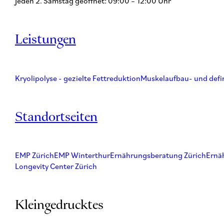
Jeden 2. Samstag geöffnet: 09:00 – 12:00 Uhr
Leistungen
Kryolipolyse - gezielte Fettreduktion
Muskelaufbau- und defi
Standortseiten
EMP Zürich
EMP Winterthur
Ernährungsberatung Zürich
Ernä
Longevity Center Zürich
Kleingedrucktes