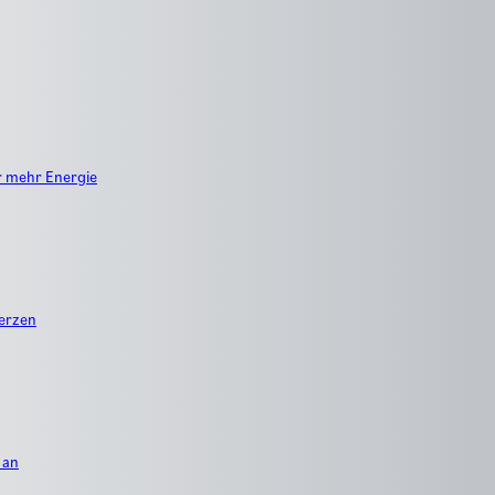
r mehr Energie
erzen
 an