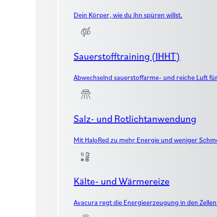
Dein Körper, wie du ihn spüren willst.
Sauerstofftraining (IHHT)
Abwechselnd sauerstoffarme- und reiche Luft fü
Salz- und Rotlichtanwendung
Mit HaloRed zu mehr Energie und weniger Schm
Kälte- und Wärmereize
Avacura regt die Energieerzeugung in den Zellen