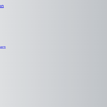
on
sern