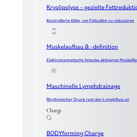
Kryolipolyse – gezielte Fettredukti
Kontrollierte Kälte, um Fettzellen zu reduzieren
Muskelaufbau & -definition
Elektromagnetische Impulse aktivieren Muskelfa
Maschinelle Lymphdrainage
Rhythmischer Druck regt den Lymphfluss an
Charge
BODYforming Charge