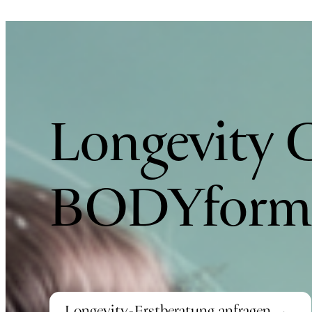
Longevity 
BODYform
Longevity-Erstberatung anfragen