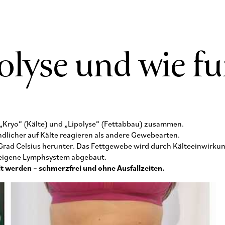
olyse und wie fu
t „Kryo“ (Kälte) und „Lipolyse“ (Fettabbau) zusammen.
ndlicher auf Kälte reagieren als andere Gewebearten.
 11 Grad Celsius herunter. Das Fettgewebe wird durch Kälteeinwirku
reigene Lymphsystem abgebaut.
lt werden – schmerzfrei und ohne Ausfallzeiten.