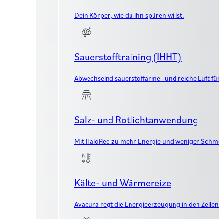
Dein Körper, wie du ihn spüren willst.
Sauerstofftraining (IHHT)
Abwechselnd sauerstoffarme- und reiche Luft fü
Salz- und Rotlichtanwendung
Mit HaloRed zu mehr Energie und weniger Schm
Kälte- und Wärmereize
Avacura regt die Energieerzeugung in den Zellen