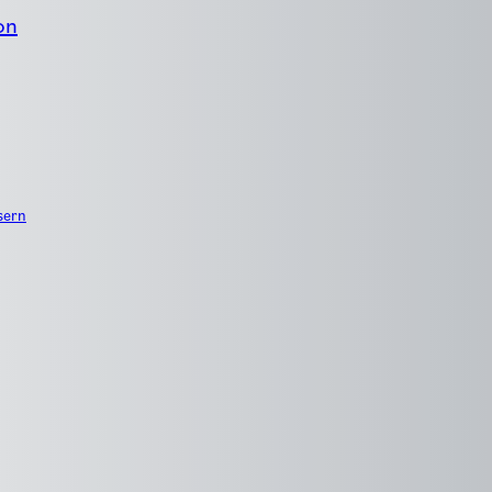
on
sern