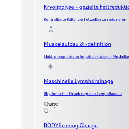
Kryolipolyse – gezielte Fettredukti
Kontrollierte Kälte, um Fettzellen zu reduzieren
Muskelaufbau & -definition
Elektromagnetische Impulse aktivieren Muskelfa
Maschinelle Lymphdrainage
Rhythmischer Druck regt den Lymphfluss an
Charge
BODYforming Charge