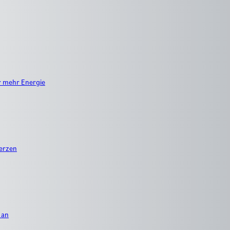
r mehr Energie
erzen
 an