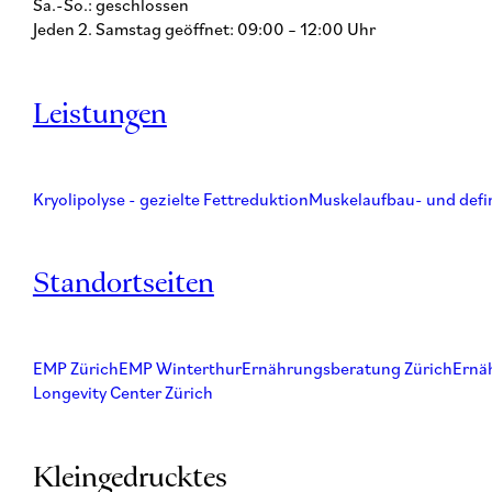
Sa.-So.: geschlossen
Jeden 2. Samstag geöffnet: 09:00 – 12:00 Uhr
Leistungen
Kryolipolyse - gezielte Fettreduktion
Muskelaufbau- und defi
Standortseiten
EMP Zürich
EMP Winterthur
Ernährungsberatung Zürich
Ernä
Longevity Center Zürich
Kleingedrucktes