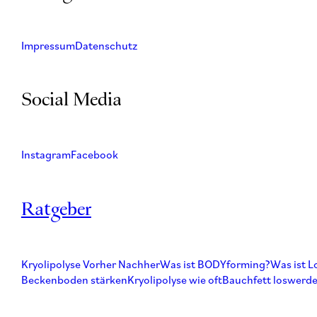
Impressum
Datenschutz
Social Media
Instagram
Facebook
Ratgeber
Kryolipolyse Vorher Nachher
Was ist BODYforming?
Was ist L
Beckenboden stärken
Kryolipolyse wie oft
Bauchfett loswerd