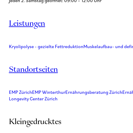
Jeden 2. Samstag geöffnet: 09:00 – 12:00 Uhr
Leistungen
Kryolipolyse - gezielte Fettreduktion
Muskelaufbau- und defi
Standortseiten
EMP Zürich
EMP Winterthur
Ernährungsberatung Zürich
Ernä
Longevity Center Zürich
Kleingedrucktes