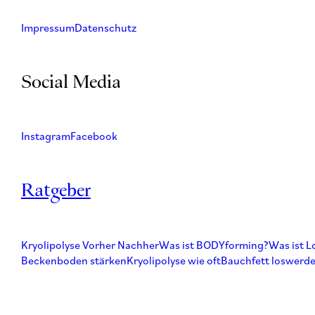
Impressum
Datenschutz
Social Media
Instagram
Facebook
Ratgeber
Kryolipolyse Vorher Nachher
Was ist BODYforming?
Was ist L
Beckenboden stärken
Kryolipolyse wie oft
Bauchfett loswerd