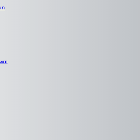
on
sern