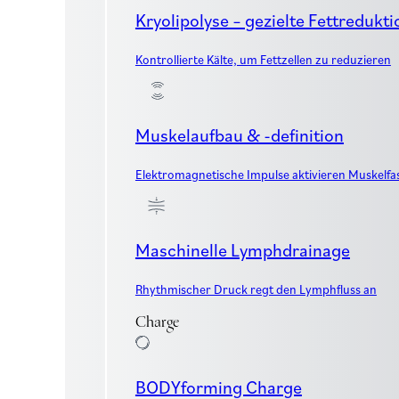
Kryolipolyse – gezielte Fettredukti
Kontrollierte Kälte, um Fettzellen zu reduzieren
Muskelaufbau & -definition
Elektromagnetische Impulse aktivieren Muskelfa
Maschinelle Lymphdrainage
Rhythmischer Druck regt den Lymphfluss an
Charge
BODYforming Charge