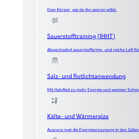
Dein Körper, wie du ihn spüren willst.
Sauerstofftraining (IHHT)
Abwechselnd sauerstoffarme- und reiche Luft fü
Salz- und Rotlichtanwendung
Mit HaloRed zu mehr Energie und weniger Schm
Kälte- und Wärmereize
Avacura regt die Energieerzeugung in den Zellen