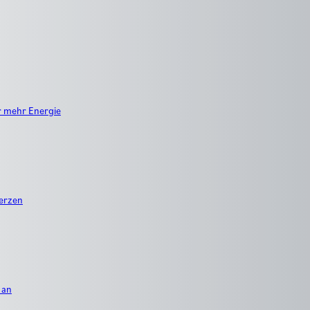
r mehr Energie
erzen
 an