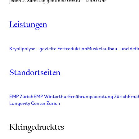
Jeden 2. Samstag geöffnet: 09:00 – 12:00 Uhr
Leistungen
Kryolipolyse - gezielte Fettreduktion
Muskelaufbau- und defi
Standortseiten
EMP Zürich
EMP Winterthur
Ernährungsberatung Zürich
Ernä
Longevity Center Zürich
Kleingedrucktes