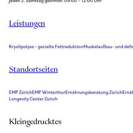
Jeden 2. Samstag geöffnet: 09:00 – 12:00 Uhr
Leistungen
Kryolipolyse - gezielte Fettreduktion
Muskelaufbau- und defi
Standortseiten
EMP Zürich
EMP Winterthur
Ernährungsberatung Zürich
Ernä
Longevity Center Zürich
Kleingedrucktes